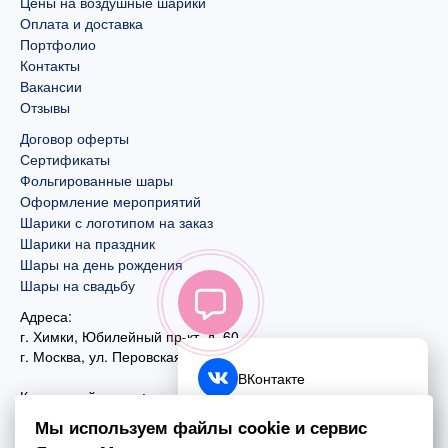
Цены на воздушные шарики
Оплата и доставка
Портфолио
Контакты
Вакансии
Отзывы
Договор оферты
Сертификаты
Фольгированные шары
Оформление мероприятий
Шарики с логотипом на заказ
Шарики на праздник
Шары на день рождения
Шары на свадьбу
Адреса:
г. Химки, Юбилейный пр-кт, д. 60
г. Москва
,
ул. Перовская, д. 59
ВКонтакте
Контактный номер:
+7 (925) 585-74-27
Telegram
Мы используем файлы cookie и сервис
+7 (495) 970-44-75