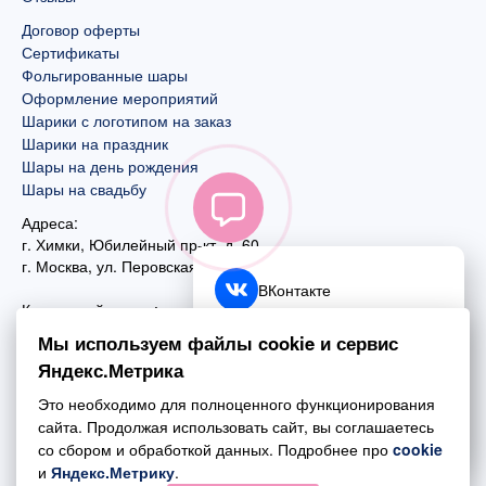
Договор оферты
Сертификаты
Фольгированные шары
Оформление мероприятий
Шарики с логотипом на заказ
Шарики на праздник
Шары на день рождения
Шары на свадьбу
Адреса:
г. Химки, Юбилейный пр-кт, д. 60
г. Москва
,
ул. Перовская, д. 59
ВКонтакте
Контактный номер:
+7 (925) 585-74-27
Telegram
Мы используем файлы cookie и сервис
+7 (495) 970-44-75
Яндекс.Метрика
MAX
Почта:
Это необходимо для полноценного функционирования
mail@esta-fiesta.ru
Обратный звонок
сайта. Продолжая использовать сайт, вы соглашаетесь
со сбором и обработкой данных. Подробнее про
cookie
Режим работы интернет-магазина:
и
Яндекс.Метрику
.
ПН-ВС с 09:00 до 21:00