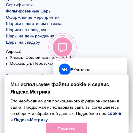
Сертификаты
Фольгированные шары
Оформление мероприятий
Шарики с логотипом на заказ
Шарики на праздник
Шары на день рождения
Шары на свадьбу
Адреса:
г. Химки, Юбилейный пр-кт, д. 60
г. Москва
,
ул. Перовская, д. 59
ВКонтакте
Контактный номер:
+7 (925) 585-74-27
Telegram
Мы используем файлы cookie и сервис
+7 (495) 970-44-75
Яндекс.Метрика
MAX
Почта:
Это необходимо для полноценного функционирования
mail@esta-fiesta.ru
Обратный звонок
сайта. Продолжая использовать сайт, вы соглашаетесь
со сбором и обработкой данных. Подробнее про
cookie
Режим работы интернет-магазина:
и
Яндекс.Метрику
.
ПН-ВС с 09:00 до 21:00
Принять