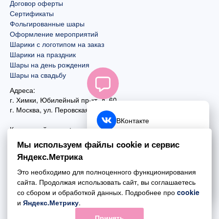
Договор оферты
Сертификаты
Фольгированные шары
Оформление мероприятий
Шарики с логотипом на заказ
Шарики на праздник
Шары на день рождения
Шары на свадьбу
Адреса:
г. Химки, Юбилейный пр-кт, д. 60
г. Москва
,
ул. Перовская, д. 59
ВКонтакте
Контактный номер:
+7 (925) 585-74-27
Telegram
Мы используем файлы cookie и сервис
+7 (495) 970-44-75
Яндекс.Метрика
MAX
Почта:
Это необходимо для полноценного функционирования
mail@esta-fiesta.ru
Обратный звонок
сайта. Продолжая использовать сайт, вы соглашаетесь
со сбором и обработкой данных. Подробнее про
cookie
Режим работы интернет-магазина:
и
Яндекс.Метрику
.
ПН-ВС с 09:00 до 21:00
Принять