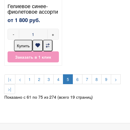
Гелиевое синее-
фиолетовое ассорти
от 1 800 руб.
-
+
Купить
Заказать в 1 клик
|<
<
1
2
3
4
5
6
7
8
9
>
>|
Показано с 61 по 75 из 274 (всего 19 страниц)