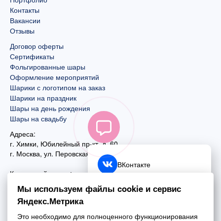
Контакты
Вакансии
Отзывы
Договор оферты
Сертификаты
Фольгированные шары
Оформление мероприятий
Шарики с логотипом на заказ
Шарики на праздник
Шары на день рождения
Шары на свадьбу
Адреса:
г. Химки, Юбилейный пр-кт, д. 60
г. Москва
,
ул. Перовская, д. 59
ВКонтакте
Контактный номер:
+7 (925) 585-74-27
Telegram
Мы используем файлы cookie и сервис
+7 (495) 970-44-75
Яндекс.Метрика
MAX
Почта:
Это необходимо для полноценного функционирования