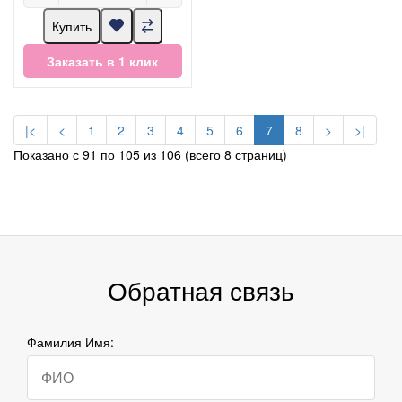
Купить
Заказать в 1 клик
|<
<
1
2
3
4
5
6
7
8
>
>|
Показано с 91 по 105 из 106 (всего 8 страниц)
Обратная связь
Фамилия Имя: