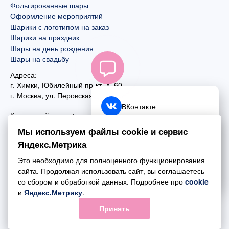
Фольгированные шары
Оформление мероприятий
Шарики с логотипом на заказ
Шарики на праздник
Шары на день рождения
Шары на свадьбу
Адреса:
г. Химки, Юбилейный пр-кт, д. 60
г. Москва
,
ул. Перовская, д. 59
ВКонтакте
Контактный номер:
+7 (925) 585-74-27
Telegram
Мы используем файлы cookie и сервис
+7 (495) 970-44-75
Яндекс.Метрика
MAX
Почта:
Это необходимо для полноценного функционирования
mail@esta-fiesta.ru
Обратный звонок
сайта. Продолжая использовать сайт, вы соглашаетесь
со сбором и обработкой данных. Подробнее про
cookie
Режим работы интернет-магазина:
и
Яндекс.Метрику
.
ПН-ВС с 09:00 до 21:00
Принять