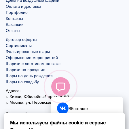
Цены на воздушные шарики
Оплата и доставка
Портфолио
Контакты
Вакансии
Отзывы
Договор оферты
Сертификаты
Фольгированные шары
Оформление мероприятий
Шарики с логотипом на заказ
Шарики на праздник
Шары на день рождения
Шары на свадьбу
Адреса:
г. Химки, Юбилейный пр-кт, д. 60
г. Москва
,
ул. Перовская, д. 59
ВКонтакте
Контактный номер:
+7 (925) 585-74-27
Telegram
Мы используем файлы cookie и сервис
+7 (495) 970-44-75