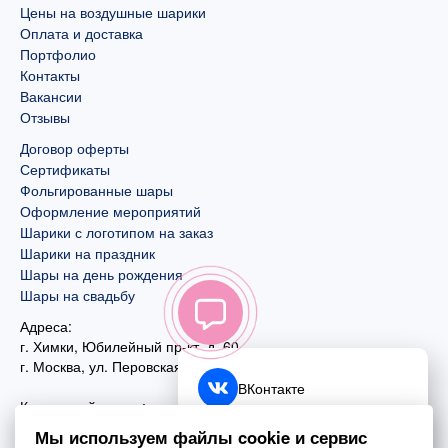
Цены на воздушные шарики
Оплата и доставка
Портфолио
Контакты
Вакансии
Отзывы
Договор оферты
Сертификаты
Фольгированные шары
Оформление мероприятий
Шарики с логотипом на заказ
Шарики на праздник
Шары на день рождения
Шары на свадьбу
Адреса:
г. Химки, Юбилейный пр-кт, д. 60
г. Москва
,
ул. Перовская, д. 59
ВКонтакте
Контактный номер:
+7 (925) 585-74-27
Telegram
Мы используем файлы cookie и сервис
+7 (495) 970-44-75