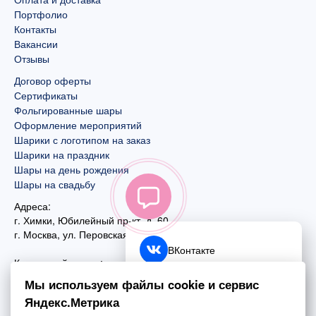
Портфолио
Контакты
Вакансии
Отзывы
Договор оферты
Сертификаты
Фольгированные шары
Оформление мероприятий
Шарики с логотипом на заказ
Шарики на праздник
Шары на день рождения
Шары на свадьбу
Адреса:
г. Химки, Юбилейный пр-кт, д. 60
г. Москва
,
ул. Перовская, д. 59
ВКонтакте
Контактный номер:
+7 (925) 585-74-27
Telegram
Мы используем файлы cookie и сервис
+7 (495) 970-44-75
Яндекс.Метрика
MAX