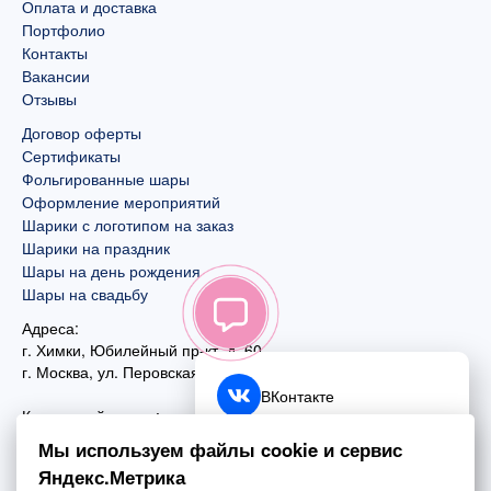
Оплата и доставка
Портфолио
Контакты
Вакансии
Отзывы
Договор оферты
Сертификаты
Фольгированные шары
Оформление мероприятий
Шарики с логотипом на заказ
Шарики на праздник
Шары на день рождения
Шары на свадьбу
Адреса:
г. Химки, Юбилейный пр-кт, д. 60
г. Москва
,
ул. Перовская, д. 59
ВКонтакте
Контактный номер:
+7 (925) 585-74-27
Telegram
Мы используем файлы cookie и сервис
+7 (495) 970-44-75
Яндекс.Метрика
MAX