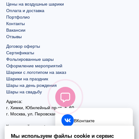
Цены на воздушные шарики
Оплата и доставка
Портфолио
Контакты
Вакансии
Отзывы
Договор оферты
Сертификаты
Фольгированные шары
Оформление мероприятий
Шарики с логотипом на заказ
Шарики на праздник
Шары на день рождения
Шары на свадьбу
Адреса:
г. Химки, Юбилейный пр-кт, д. 60
г. Москва
,
ул. Перовская, д. 59
ВКонтакте
Контактный номер:
+7 (925) 585-74-27
Telegram
Мы используем файлы cookie и сервис
+7 (495) 970-44-75