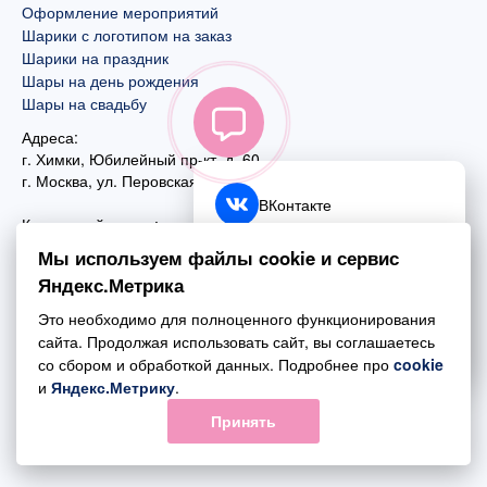
Оформление мероприятий
Шарики с логотипом на заказ
Шарики на праздник
Шары на день рождения
Шары на свадьбу
Адреса:
г. Химки, Юбилейный пр-кт, д. 60
г. Москва
,
ул. Перовская, д. 59
ВКонтакте
Контактный номер:
+7 (925) 585-74-27
Telegram
Мы используем файлы cookie и сервис
+7 (495) 970-44-75
Яндекс.Метрика
MAX
Почта:
Это необходимо для полноценного функционирования
mail@esta-fiesta.ru
Обратный звонок
сайта. Продолжая использовать сайт, вы соглашаетесь
со сбором и обработкой данных. Подробнее про
cookie
Режим работы интернет-магазина:
и
Яндекс.Метрику
.
ПН-ВС с 09:00 до 21:00
Принять