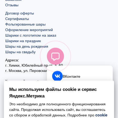
Отзывы
Договор оферты
Сертификаты
Фольгированные шары
Оформление мероприятий
Шарики с логотипом на заказ
Шарики на праздник
Шары на день рождения
Шары на свадьбу
Адреса:
г. Химки, Юбилейный пр-кт, д. 60
г. Москва
,
ул. Перовская, д. 59
ВКонтакте
Контактный номер:
+7 (925) 585-74-27
Telegram
Мы используем файлы cookie и сервис
+7 (495) 970-44-75
Яндекс.Метрика
MAX
Почта:
Это необходимо для полноценного функционирования
mail@esta-fiesta.ru
Обратный звонок
сайта. Продолжая использовать сайт, вы соглашаетесь
со сбором и обработкой данных. Подробнее про
cookie
Режим работы интернет-магазина: