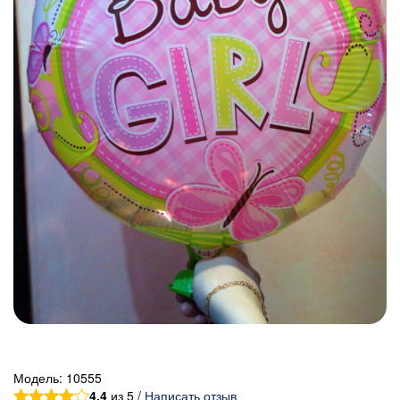
Модель:
10555
4.4
из 5 /
Написать отзыв