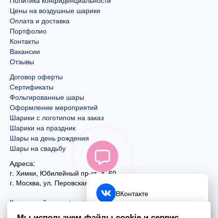
Цены на воздушные шарики
Оплата и доставка
Портфолио
Контакты
Вакансии
Отзывы
Договор оферты
Сертификаты
Фольгированные шары
Оформление мероприятий
Шарики с логотипом на заказ
Шарики на праздник
Шары на день рождения
Шары на свадьбу
Адреса:
г. Химки, Юбилейный пр-кт, д. 60
г. Москва
,
ул. Перовская, д. 59
ВКонтакте
Контактный номер:
+7 (925) 585-74-27
Telegram
Мы используем файлы cookie и сервис