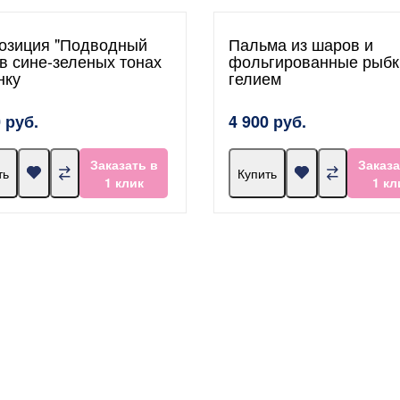
озиция "Подводный
Пальма из шаров и
 в сине-зеленых тонах
фольгированные рыбк
нку
гелием
 руб.
4 900 руб.
Заказать в
Заказа
ть
Купить
1 клик
1 кл