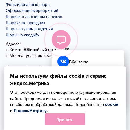
Фольгированные шары
Оформление мероприятий
Шарики с логотипом на заказ
Шарики на праздник
Шары на день рождения
Шары на свадьбу
Адреса:
г. Химки, Юбилейный пр-кт, д. 60
г. Москва
,
ул. Перовская, д. 59
ВКонтакте
Контактный номер:
+7 (925) 585-74-27
Telegram
Мы используем файлы cookie и сервис
+7 (495) 970-44-75
Яндекс.Метрика
MAX
Почта:
Это необходимо для полноценного функционирования
mail@esta-fiesta.ru
Обратный звонок
сайта. Продолжая использовать сайт, вы соглашаетесь
со сбором и обработкой данных. Подробнее про
cookie
Режим работы интернет-магазина:
и
Яндекс.Метрику
.
ПН-ВС с 09:00 до 21:00
Принять