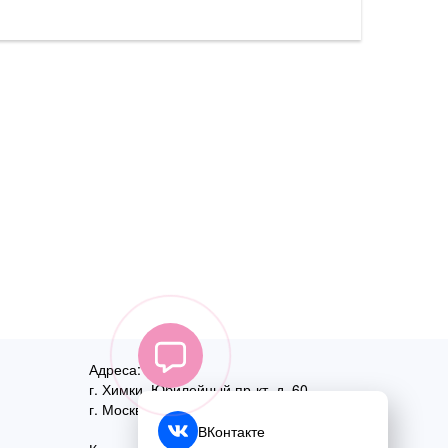
Адреса:
г. Химки, Юбилейный пр-кт, д. 60
г. Москва
,
ул. Перовская, д. 59
ВКонтакте