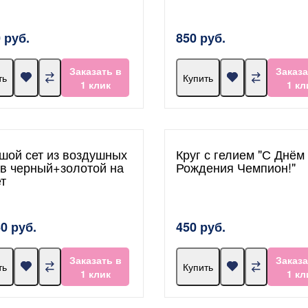
 руб.
850 руб.
Заказать в
Заказа
ть
Купить
1 клик
1 кл
шой сет из воздушных
Круг с гелием "С Днём
в черный+золотой на
Рождения Чемпион!"
ет
60 руб.
450 руб.
Заказать в
Заказа
ть
Купить
1 клик
1 кл