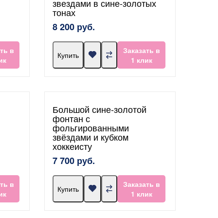
звездами в сине-золотых
тонах
8 200 руб.
ть в
Заказать в
Купить
ик
1 клик
Большой сине-золотой
фонтан с
фольгированными
звёздами и кубком
хоккеисту
7 700 руб.
ть в
Заказать в
Купить
ик
1 клик