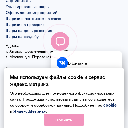
Сертификаты
Фольгированные шары
Оформление мероприятий
Шарики с логотипом на заказ
Шарики на праздник
Шары на день рождения
Шары на свадьбу
Адреса:
г. Химки, Юбилейный пр-кт, д. 60
г. Москва
,
ул. Перовская, д. 59
ВКонтакте
Контактный номер:
+7 (925) 585-74-27
Telegram
Мы используем файлы cookie и сервис
+7 (495) 970-44-75
Яндекс.Метрика
MAX
Почта:
Это необходимо для полноценного функционирования
mail@esta-fiesta.ru
Обратный звонок
сайта. Продолжая использовать сайт, вы соглашаетесь
со сбором и обработкой данных. Подробнее про
cookie
Режим работы интернет-магазина:
и
Яндекс.Метрику
.
ПН-ВС с 09:00 до 21:00
Принять