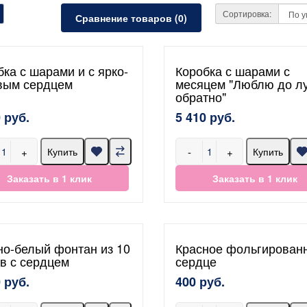
Сортировка:
Сравнение товаров (0)
бка с шарами и с ярко-
Коробка с шарами с
вым сердцем
месяцем "Люблю до л
обратно"
 руб.
5 410 руб.
+
-
+
Купить
Купить
Заказать в 1 клик
Заказать в 1 клик
но-белый фонтан из 10
Красное фольгирован
в с сердцем
сердце
 руб.
400 руб.