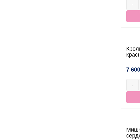
-
Крол
крас
7 600
-
Мишк
серд