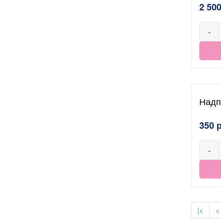
2 500
-
Надп
350 
-
|<
<