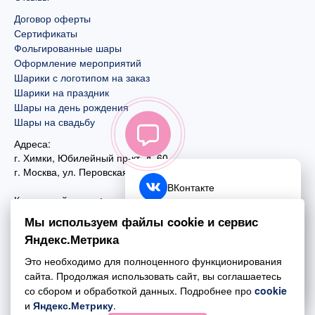
Договор оферты
Сертификаты
Фольгированные шары
Оформление мероприятий
Шарики с логотипом на заказ
Шарики на праздник
Шары на день рождения
Шары на свадьбу
Адреса:
г. Химки, Юбилейный пр-кт, д. 60
г. Москва
,
ул. Перовская, д. 59
ВКонтакте
Контактный номер:
+7 (925) 585-74-27
Telegram
Мы используем файлы cookie и сервис
+7 (495) 970-44-75
Яндекс.Метрика
MAX
Почта:
Это необходимо для полноценного функционирования
mail@esta-fiesta.ru
Обратный звонок
сайта. Продолжая использовать сайт, вы соглашаетесь
со сбором и обработкой данных. Подробнее про
cookie
Режим работы интернет-магазина:
и
Яндекс.Метрику
.
ПН-ВС с 09:00 до 21:00