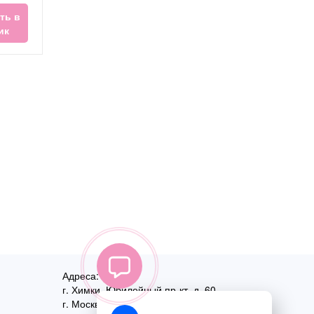
ть в
ик
Адреса:
г. Химки, Юбилейный пр-кт, д. 60
г. Москва
,
ул. Перовская, д. 59