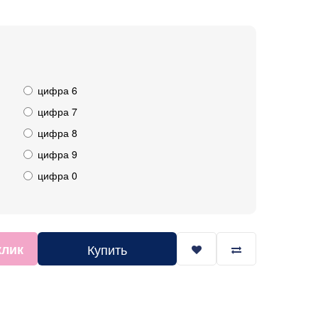
цифра 6
цифра 7
цифра 8
цифра 9
цифра 0
клик
Купить