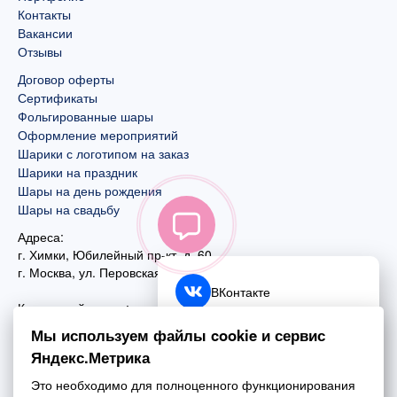
Контакты
Вакансии
Отзывы
Договор оферты
Сертификаты
Фольгированные шары
Оформление мероприятий
Шарики с логотипом на заказ
Шарики на праздник
Шары на день рождения
Шары на свадьбу
Адреса:
г. Химки, Юбилейный пр-кт, д. 60
г. Москва
,
ул. Перовская, д. 59
ВКонтакте
Контактный номер:
+7 (925) 585-74-27
Telegram
Мы используем файлы cookie и сервис
+7 (495) 970-44-75
Яндекс.Метрика
MAX
Почта:
Это необходимо для полноценного функционирования
mail@esta-fiesta.ru