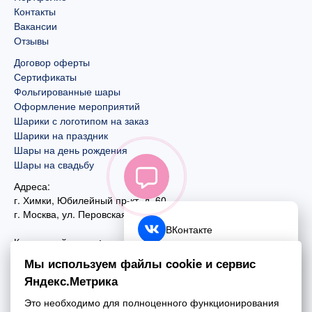
Контакты
Вакансии
Отзывы
Договор оферты
Сертификаты
Фольгированные шары
Оформление мероприятий
Шарики с логотипом на заказ
Шарики на праздник
Шары на день рождения
Шары на свадьбу
Адреса:
г. Химки, Юбилейный пр-кт, д. 60
г. Москва
,
ул. Перовская, д. 59
ВКонтакте
Контактный номер:
+7 (925) 585-74-27
Telegram
Мы используем файлы cookie и сервис
+7 (495) 970-44-75
Яндекс.Метрика
MAX
Почта:
Это необходимо для полноценного функционирования
mail@esta-fiesta.ru