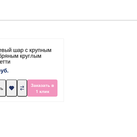
евый шар с крупным
бряным круглым
етти
руб.
Заказать в
ть
1 клик