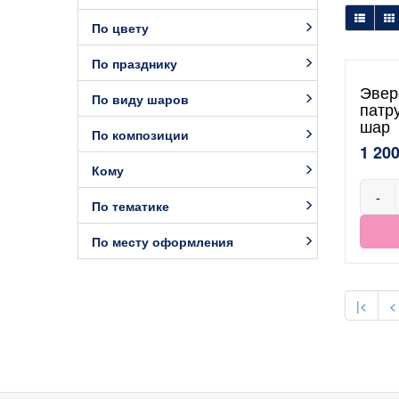
По цвету
По празднику
Эвер
По виду шаров
патр
шар
По композиции
1 200
Кому
-
По тематике
По месту оформления
|<
<