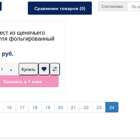
Сортировка:
Сравнение товаров (0)
ест из щенячьего
уля фольгированный
 руб.
+
Купить
Заказать в 1 клик
16
17
18
19
20
21
22
23
24