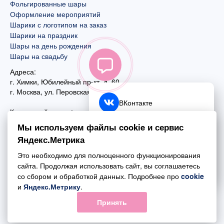
Фольгированные шары
Оформление мероприятий
Шарики с логотипом на заказ
Шарики на праздник
Шары на день рождения
Шары на свадьбу
Адреса:
г. Химки, Юбилейный пр-кт, д. 60
г. Москва
,
ул. Перовская, д. 59
ВКонтакте
Контактный номер:
+7 (925) 585-74-27
Telegram
Мы используем файлы cookie и сервис
+7 (495) 970-44-75
Яндекс.Метрика
MAX
Почта:
Это необходимо для полноценного функционирования
mail@esta-fiesta.ru
Обратный звонок
сайта. Продолжая использовать сайт, вы соглашаетесь
со сбором и обработкой данных. Подробнее про
cookie
Режим работы интернет-магазина:
и
Яндекс.Метрику
.
ПН-ВС с 09:00 до 21:00
Принять