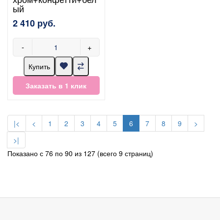
ый
2 410 руб.
-
+
Купить
Заказать в 1 клик
|<
<
1
2
3
4
5
6
7
8
9
>
>|
Показано с 76 по 90 из 127 (всего 9 страниц)