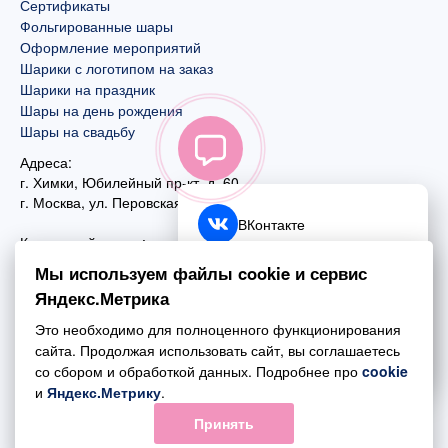
Сертификаты
Фольгированные шары
Оформление мероприятий
Шарики с логотипом на заказ
Шарики на праздник
Шары на день рождения
Шары на свадьбу
Адреса:
г. Химки, Юбилейный пр-кт, д. 60
г. Москва
,
ул. Перовская, д. 59
ВКонтакте
Контактный номер:
+7 (925) 585-74-27
Telegram
Мы используем файлы cookie и сервис
+7 (495) 970-44-75
Яндекс.Метрика
MAX
Почта:
Это необходимо для полноценного функционирования
mail@esta-fiesta.ru
Обратный звонок
сайта. Продолжая использовать сайт, вы соглашаетесь
со сбором и обработкой данных. Подробнее про
cookie
Режим работы интернет-магазина:
и
Яндекс.Метрику
.
ПН-ВС с 09:00 до 21:00
Принять