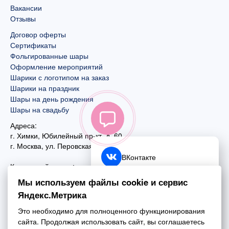
Вакансии
Отзывы
Договор оферты
Сертификаты
Фольгированные шары
Оформление мероприятий
Шарики с логотипом на заказ
Шарики на праздник
Шары на день рождения
Шары на свадьбу
Адреса:
г. Химки, Юбилейный пр-кт, д. 60
г. Москва
,
ул. Перовская, д. 59
ВКонтакте
Контактный номер:
+7 (925) 585-74-27
Telegram
Мы используем файлы cookie и сервис
+7 (495) 970-44-75
Яндекс.Метрика
MAX
Почта:
Это необходимо для полноценного функционирования
mail@esta-fiesta.ru
Обратный звонок
сайта. Продолжая использовать сайт, вы соглашаетесь