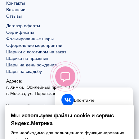
Контакты
Вакансии
Отзывы
Договор оферты
Сертификаты
Фольгированные шары
Оформление мероприятий
Шарики с логотипом на заказ
Шарики на праздник
Шары на день рождения
Шары на свадьбу
Адреса:
г. Химки, Юбилейный пр-кт, д. 60
г. Москва
,
ул. Перовская, д. 59
ВКонтакте
Контактный номер:
+7 (925) 585-74-27
Telegram
Мы используем файлы cookie и сервис
+7 (495) 970-44-75
Яндекс.Метрика
MAX
Почта:
Это необходимо для полноценного функционирования
mail@esta-fiesta.ru
Обратный звонок