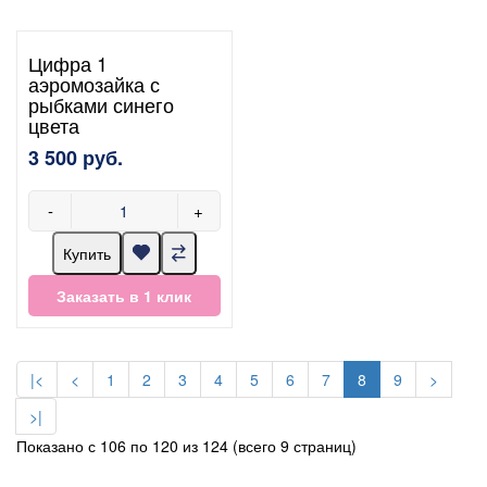
Цифра 1
аэромозайка с
рыбками синего
цвета
3 500 руб.
-
+
Купить
Заказать в 1 клик
|<
<
1
2
3
4
5
6
7
8
9
>
>|
Показано с 106 по 120 из 124 (всего 9 страниц)