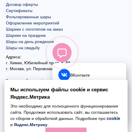
Договор оферты
Сертификаты
Фольгированные шары
Оформление мероприятий
Шарики с логотипом на заказ
Шарики на праздник
Шары на день рождения
Шары на свадьбу
Адреса:
г. Химки, Юбилейный пр-кт, д. 60
г. Москва
,
ул. Перовская, д. 59
ВКонтакте
Контактный номер:
+7 (925) 585-74-27
Telegram
Мы используем файлы cookie и сервис
+7 (495) 970-44-75
Яндекс.Метрика
MAX
Почта:
Это необходимо для полноценного функционирования
mail@esta-fiesta.ru
Обратный звонок
сайта. Продолжая использовать сайт, вы соглашаетесь
со сбором и обработкой данных. Подробнее про
cookie
Режим работы интернет-магазина:
и
Яндекс.Метрику
.
ПН-ВС с 09:00 до 21:00